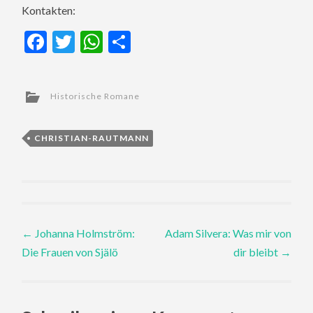
Kontakten:
Facebook
Twitter
WhatsApp
Teilen
Historische Romane
CHRISTIAN-RAUTMANN
Post
←
Johanna Holmström:
Adam Silvera: Was mir von
Die Frauen von Själö
dir bleibt
→
navigation