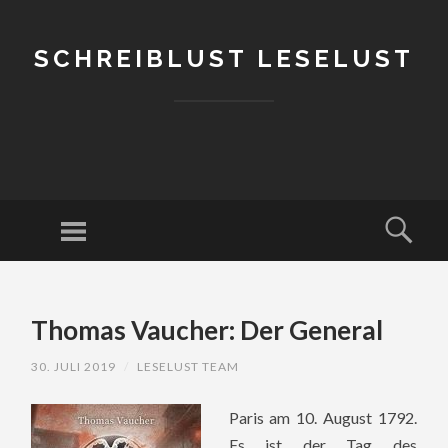
SCHREIBLUST LESELUST
Menu
Sear
SKIP
TO
Thomas Vaucher: Der General
CONTENT
30. JULI 2019
/
LESELUST TEAM
Paris am 10. August 1792.
Es ist der Tag des