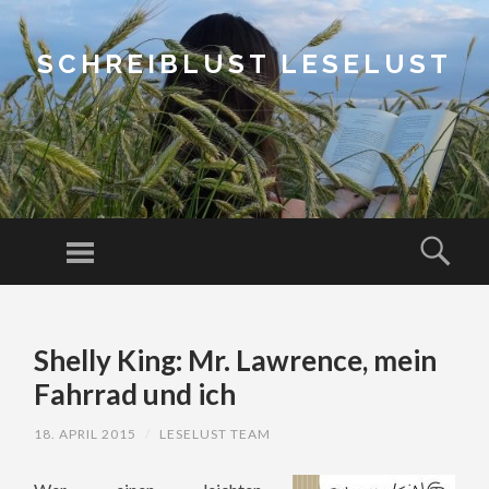
SCHREIBLUST LESELUST
Menu
Sear
SKIP
TO
Shelly King: Mr. Lawrence, mein
CONTENT
Fahrrad und ich
18. APRIL 2015
/
LESELUST TEAM