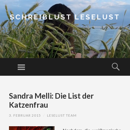
SCHREIBLUST LESELUST
Menu
Sear
SKIP
TO
Sandra Melli: Die List der
CONTENT
Katzenfrau
3. FEBRUAR 2015
/
LESELUST TEAM