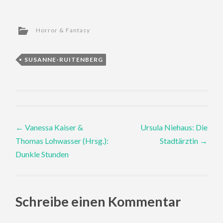
Horror & Fantasy
SUSANNE-RUITENBERG
Post
←
Vanessa Kaiser &
Ursula Niehaus: Die
Thomas Lohwasser (Hrsg.):
Stadtärztin
→
navigation
Dunkle Stunden
Schreibe einen Kommentar