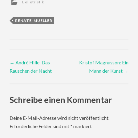
Belletristik
RENATE-MUELLER
Post
←
André Hille: Das
Kristof Magnusson: Ein
Rauschen der Nacht
Mann der Kunst
→
navigation
Schreibe einen Kommentar
Deine E-Mail-Adresse wird nicht veröffentlicht.
Erforderliche Felder sind mit
*
markiert