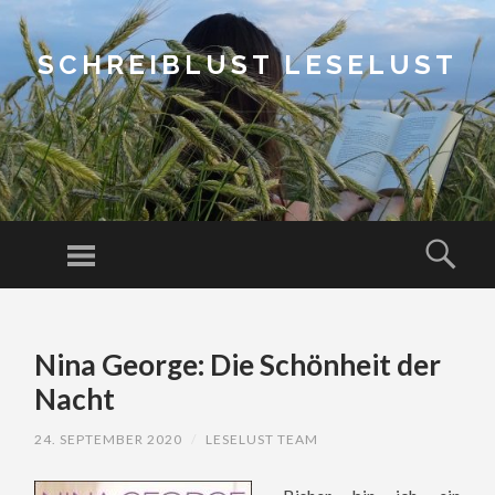
SCHREIBLUST LESELUST
Menu
Sear
SKIP
TO
Nina George: Die Schönheit der
CONTENT
Nacht
24. SEPTEMBER 2020
/
LESELUST TEAM