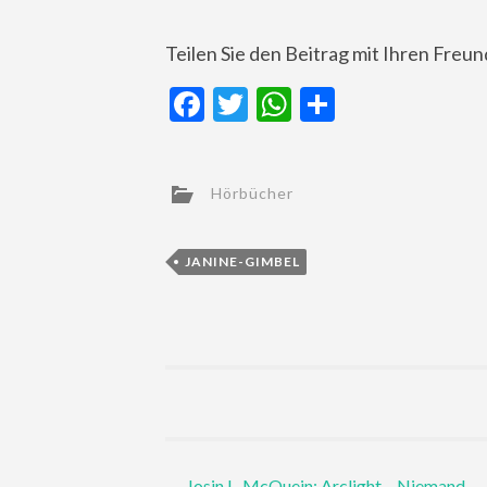
Teilen Sie den Beitrag mit Ihren Freu
Facebook
Twitter
WhatsApp
Teilen
Hörbücher
JANINE-GIMBEL
Post
←
Josin L. McQuein: Arclight – Niemand