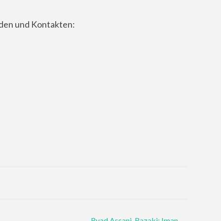
nden und Kontakten:
Ryad Assani-Razaki: Iman
→