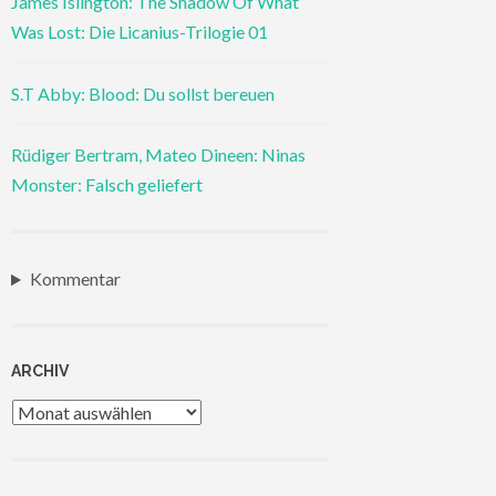
James Islington: The Shadow Of What
Was Lost: Die Licanius-Trilogie 01
S.T Abby: Blood: Du sollst bereuen
Rüdiger Bertram, Mateo Dineen: Ninas
Monster: Falsch geliefert
Kommentar
ARCHIV
Archiv