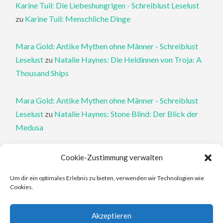
Karine Tuil: Die Liebeshungrigen - Schreiblust Leselust
zu
Karine Tuil: Menschliche Dinge
Mara Gold: Antike Mythen ohne Männer - Schreiblust
Leselust
zu
Natalie Haynes: Die Heldinnen von Troja: A
Thousand Ships
Mara Gold: Antike Mythen ohne Männer - Schreiblust
Leselust
zu
Natalie Haynes: Stone Blind: Der Blick der
Medusa
Philippa Perry: Die Therapeutin und ihre Mörder: Dr. Pat
Cookie-Zustimmung verwalten
Philipps und der tote Klient - Schreiblust Leselust
zu
Um dir ein optimales Erlebnis zu bieten, verwenden wir Technologien wie
Philippa Perry: Das Buch, von dem du dir wünschst, deine
Cookies.
Eltern hätten es gelesen
Akzeptieren
Elena Ferrante: An den Rändern - Schreiblust Leselust
zu