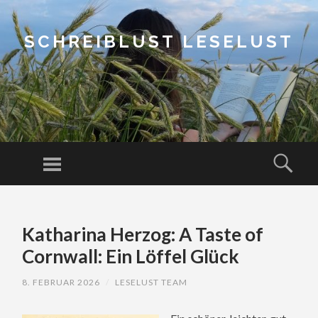
SCHREIBLUST LESELUST
Menu
Sear
SKIP
TO
Katharina Herzog: A Taste of
CONTENT
Cornwall: Ein Löffel Glück
8. FEBRUAR 2026
/
LESELUST TEAM