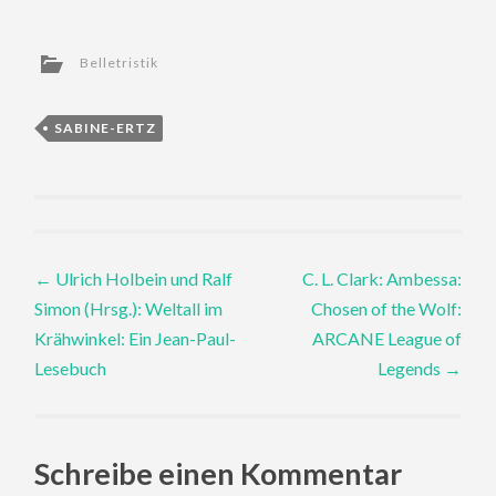
Belletristik
SABINE-ERTZ
Post
←
Ulrich Holbein und Ralf
C. L. Clark: Ambessa:
Simon (Hrsg.): Weltall im
Chosen of the Wolf:
navigation
Krähwinkel: Ein Jean-Paul-
ARCANE League of
Lesebuch
Legends
→
Schreibe einen Kommentar