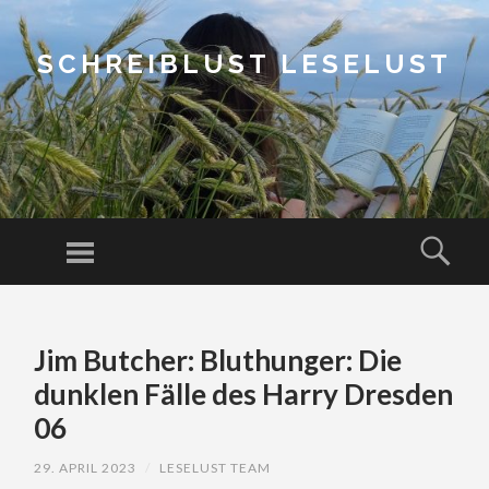
SCHREIBLUST LESELUST
Menu
Sear
SKIP
TO
Jim Butcher: Bluthunger: Die
CONTENT
dunklen Fälle des Harry Dresden
06
29. APRIL 2023
/
LESELUST TEAM