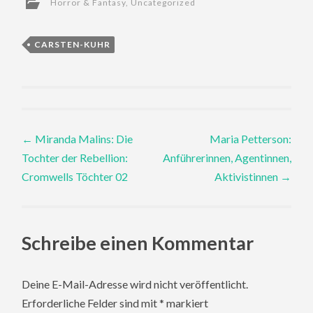
Horror & Fantasy
,
Uncategorized
CARSTEN-KUHR
Post
←
Miranda Malins: Die
Maria Petterson:
Tochter der Rebellion:
Anführerinnen, Agentinnen,
navigation
Cromwells Töchter 02
Aktivistinnen
→
Schreibe einen Kommentar
Deine E-Mail-Adresse wird nicht veröffentlicht.
Erforderliche Felder sind mit
*
markiert