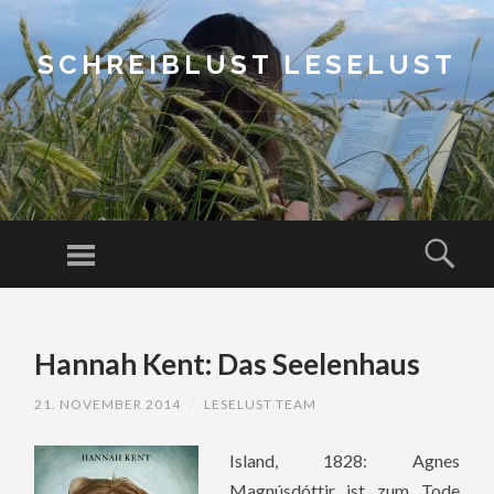
SCHREIBLUST LESELUST
Menu
Sear
SKIP
TO
Hannah Kent: Das Seelenhaus
CONTENT
21. NOVEMBER 2014
/
LESELUST TEAM
Island, 1828: Agnes
Magnúsdóttir ist zum Tode