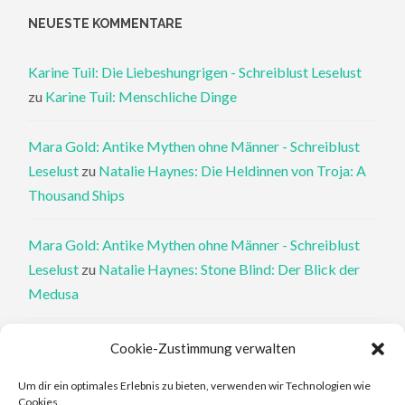
NEUESTE KOMMENTARE
Karine Tuil: Die Liebeshungrigen - Schreiblust Leselust
zu
Karine Tuil: Menschliche Dinge
Mara Gold: Antike Mythen ohne Männer - Schreiblust
Leselust
zu
Natalie Haynes: Die Heldinnen von Troja: A
Thousand Ships
Mara Gold: Antike Mythen ohne Männer - Schreiblust
Leselust
zu
Natalie Haynes: Stone Blind: Der Blick der
Medusa
Philippa Perry: Die Therapeutin und ihre Mörder: Dr. Pat
Cookie-Zustimmung verwalten
Philipps und der tote Klient - Schreiblust Leselust
zu
Um dir ein optimales Erlebnis zu bieten, verwenden wir Technologien wie
Philippa Perry: Das Buch, von dem du dir wünschst, deine
Cookies.