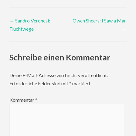
Post
←
Sandro Veronesi:
Owen Sheers: I Saw a Man
Fluchtwege
→
navigation
Schreibe einen Kommentar
Deine E-Mail-Adresse wird nicht veröffentlicht.
Erforderliche Felder sind mit
*
markiert
Kommentar
*