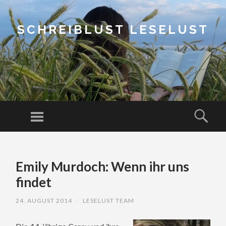
SCHREIBLUST LESELUST
Menu
Sear
SKIP
TO
Emily Murdoch: Wenn ihr uns
CONTENT
findet
24. AUGUST 2014
/
LESELUST TEAM