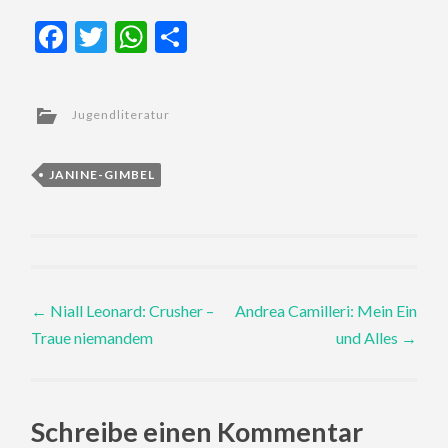
Facebook
Twitter
WhatsApp
Teilen
Jugendliteratur
JANINE-GIMBEL
Post
←
Niall Leonard: Crusher –
Andrea Camilleri: Mein Ein
Traue niemandem
und Alles
→
navigation
Schreibe einen Kommentar