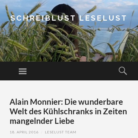
SCHREIBLUST LESELUST
Menu
Sear
SKIP
TO
Alain Monnier: Die wunderbare
CONTENT
Welt des Kühlschranks in Zeiten
mangelnder Liebe
18. APRIL 2016
/
LESELUST TEAM