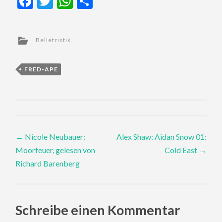
Facebook
Twitter
WhatsApp
Teilen
Belletristik
FRED-APE
Post
←
Nicole Neubauer:
Alex Shaw: Aidan Snow 01:
Moorfeuer, gelesen von
Cold East
→
navigation
Richard Barenberg
Schreibe einen Kommentar