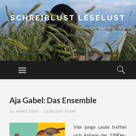
SCHREIBLUST LESELUST
Menu
Sear
SKIP
TO
Aja Gabel: Das Ensemble
CONTENT
11. MÄRZ 2020
/
LESELUST TEAM
Vier junge Leute treffen
sich Anfang der 1990er-