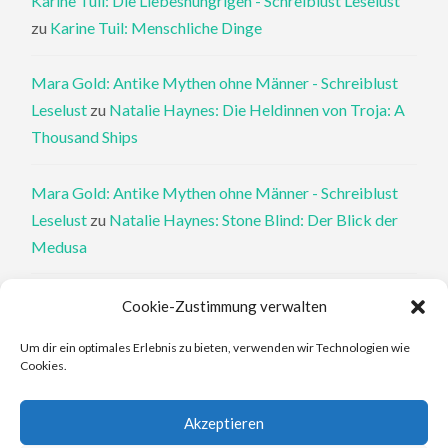
Karine Tuil: Die Liebeshungrigen - Schreiblust Leselust
zu
Karine Tuil: Menschliche Dinge
Mara Gold: Antike Mythen ohne Männer - Schreiblust
Leselust
zu
Natalie Haynes: Die Heldinnen von Troja: A
Thousand Ships
Mara Gold: Antike Mythen ohne Männer - Schreiblust
Leselust
zu
Natalie Haynes: Stone Blind: Der Blick der
Medusa
Philippa Perry: Die Therapeutin und ihre Mörder: Dr. Pat
Cookie-Zustimmung verwalten
Philipps und der tote Klient - Schreiblust Leselust
zu
Um dir ein optimales Erlebnis zu bieten, verwenden wir Technologien wie
Philippa Perry: Das Buch, von dem du dir wünschst, deine
Cookies.
Eltern hätten es gelesen
Akzeptieren
Elena Ferrante: An den Rändern - Schreiblust Leselust
zu