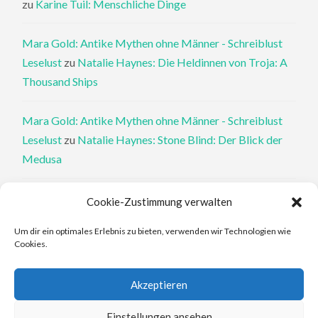
zu
Karine Tuil: Menschliche Dinge
Mara Gold: Antike Mythen ohne Männer - Schreiblust
Leselust
zu
Natalie Haynes: Die Heldinnen von Troja: A
Thousand Ships
Mara Gold: Antike Mythen ohne Männer - Schreiblust
Leselust
zu
Natalie Haynes: Stone Blind: Der Blick der
Medusa
Philippa Perry: Die Therapeutin und ihre Mörder: Dr. Pat
Cookie-Zustimmung verwalten
Philipps und der tote Klient - Schreiblust Leselust
zu
Um dir ein optimales Erlebnis zu bieten, verwenden wir Technologien wie
Philippa Perry: Das Buch, von dem du dir wünschst, deine
Cookies.
Eltern hätten es gelesen
Akzeptieren
Elena Ferrante: An den Rändern - Schreiblust Leselust
zu
Elena Ferrante: Die Geschichte des verlorenen Kindes
Einstellungen ansehen