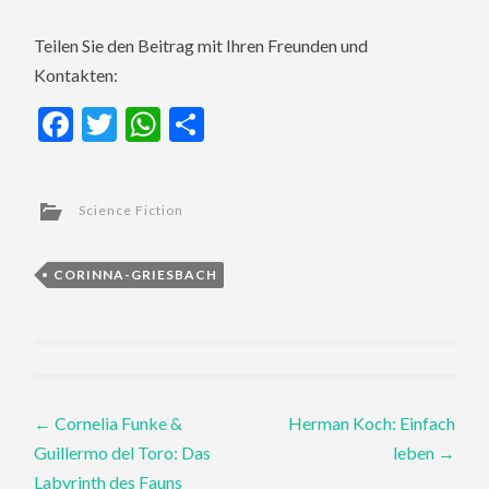
Teilen Sie den Beitrag mit Ihren Freunden und
Kontakten:
Facebook
Twitter
WhatsApp
Teilen
Science Fiction
CORINNA-GRIESBACH
Post
←
Cornelia Funke &
Herman Koch: Einfach
Guillermo del Toro: Das
leben
→
navigation
Labyrinth des Fauns