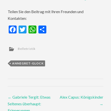
Teilen Sie den Beitrag mit Ihren Freunden und
Kontakten:
Facebook
Twitter
WhatsApp
Teilen
Belletristik
ANNEGRET-GLOCK
Post
←
Gabriele Tergit: Etwas
Alex Capus: Königskinder
Seltenes überhaupt:
→
navigation
Erinnerungen