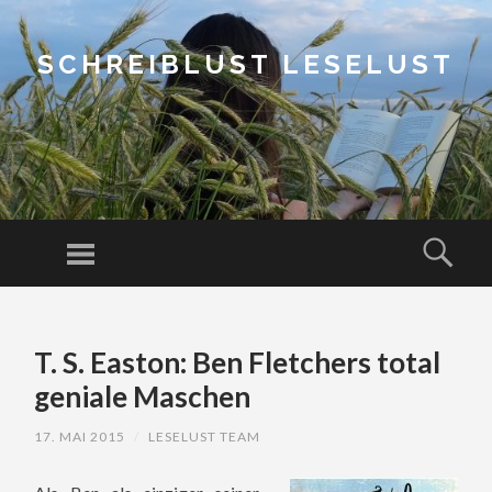
SCHREIBLUST LESELUST
Menu
Sear
SKIP
TO
T. S. Easton: Ben Fletchers total
CONTENT
geniale Maschen
17. MAI 2015
/
LESELUST TEAM