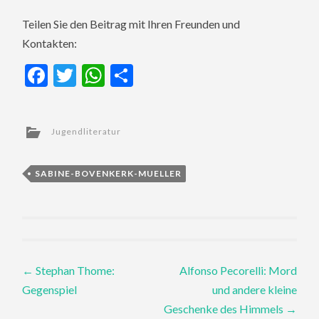
Teilen Sie den Beitrag mit Ihren Freunden und
Kontakten:
Facebook
Twitter
WhatsApp
Teilen
Jugendliteratur
SABINE-BOVENKERK-MUELLER
Post
←
Stephan Thome:
Alfonso Pecorelli: Mord
Gegenspiel
und andere kleine
navigation
Geschenke des Himmels
→