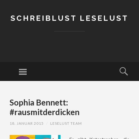
SCHREIBLUST LESELUST
Menu
Sear
SKIP
TO
Sophia Bennett:
CONTENT
#rausmitderdicken
18. JANUAR 2015
/
LESELUST TEAM