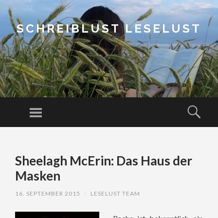
SCHREIBLUST LESELUST
Menu
Sear
SKIP
TO
Sheelagh McErin: Das Haus der
CONTENT
Masken
16. SEPTEMBER 2015
/
LESELUST TEAM