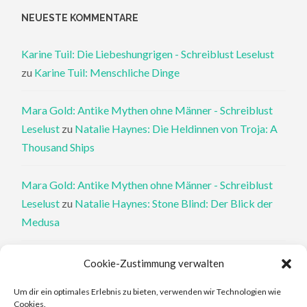
NEUESTE KOMMENTARE
Karine Tuil: Die Liebeshungrigen - Schreiblust Leselust
zu
Karine Tuil: Menschliche Dinge
Mara Gold: Antike Mythen ohne Männer - Schreiblust
Leselust
zu
Natalie Haynes: Die Heldinnen von Troja: A
Thousand Ships
Mara Gold: Antike Mythen ohne Männer - Schreiblust
Leselust
zu
Natalie Haynes: Stone Blind: Der Blick der
Medusa
Philippa Perry: Die Therapeutin und ihre Mörder: Dr. Pat
Cookie-Zustimmung verwalten
Philipps und der tote Klient - Schreiblust Leselust
zu
Um dir ein optimales Erlebnis zu bieten, verwenden wir Technologien wie
Philippa Perry: Das Buch, von dem du dir wünschst, deine
Cookies.