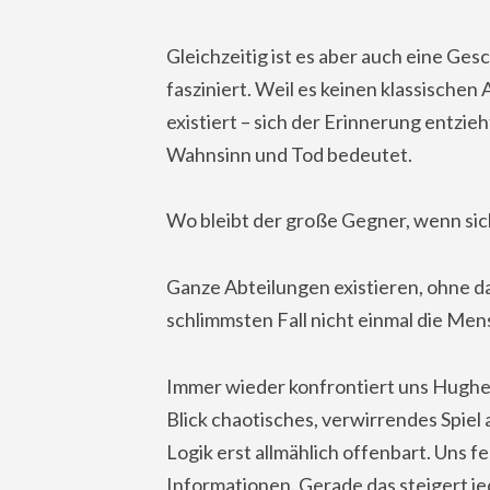
Gleichzeitig ist es aber auch eine Ges
fasziniert. Weil es keinen klassischen
existiert – sich der Erinnerung entz
Wahnsinn und Tod bedeutet.
Wo bleibt der große Gegner, wenn sich
Ganze Abteilungen existieren, ohne da
schlimmsten Fall nicht einmal die Mens
Immer wieder konfrontiert uns Hughe
Blick chaotisches, verwirrendes Spiel 
Logik erst allmählich offenbart. Uns f
Informationen. Gerade das steigert je