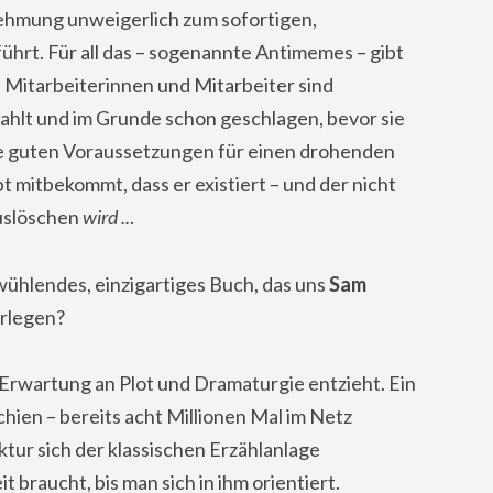
hmung unweigerlich zum sofortigen,
hrt. Für all das – sogenannte Antimemes – gibt
n Mitarbeiterinnen und Mitarbeiter sind
ahlt und im Grunde schon geschlagen, bevor sie
e guten Voraussetzungen für einen drohenden
mitbekommt, dass er existiert – und der nicht
auslöschen
wird ..
.
wühlendes, einzigartiges Buch, das uns
Sam
orlegen?
 Erwartung an Plot und Dramaturgie entzieht. Ein
schien – bereits acht Millionen Mal im Netz
tur sich der klassischen Erzählanlage
 braucht, bis man sich in ihm orientiert.