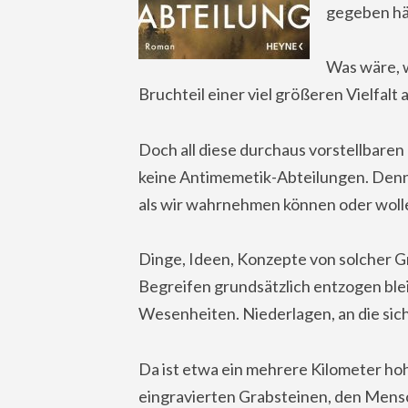
gegeben hä
Was wäre, 
Bruchteil einer viel größeren Vielfal
Doch all diese durchaus vorstellbaren
keine Antimemetik-Abteilungen. Denn 
als wir wahrnehmen können oder woll
Dinge, Ideen, Konzepte von solcher G
Begreifen grundsätzlich entzogen bl
Wesenheiten. Niederlagen, an die sic
Da ist etwa ein mehrere Kilometer ho
eingravierten Grabsteinen, den Mensch