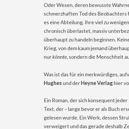
Oder Wesen, deren bewusste Wahrne
schmerzhaften Tod des Beobachters fü
es eine Abteilung. Ihre viel zu wenige
chronisch überlastet, massiv unterbez
überhaupt zu handeln beginnen. Kein
Krieg, von dem kaum jemand überhaupt 
nur
könnte
, sondern die Menschheit 
Was ist das für ein merkwürdiges, auf
Hughes
und der
Heyne Verlag
hier v
Ein Roman, der sich konsequent jeder
Text, der – lange bevor er als Buch er
gelesen wurde. Ein Werk, dessen Struk
verweigert und das gerade deshalb Zeit