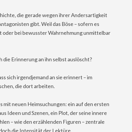
chichte, die gerade wegen ihrer Andersartigkeit
 Antagonisten gibt. Weil das Böse – sofern es
ieht oder bei bewusster Wahrnehmung unmittelbar
 die Erinnerung an ihn selbst auslöscht?
ss sich irgendjemand an sie erinnert – im
chen, die dort arbeiten.
s mit neuen Heimsuchungen: ein auf den ersten
aus Ideen und Szenen, ein Plot, der seine innere
ehlen – wie den erzählenden Figuren – zentrale
doch die Intensität der Lektüre.