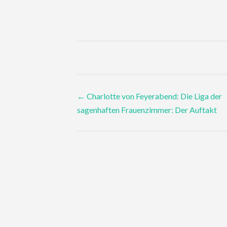
Post
←
Charlotte von Feyerabend: Die Liga der
sagenhaften Frauenzimmer: Der Auftakt
navigation