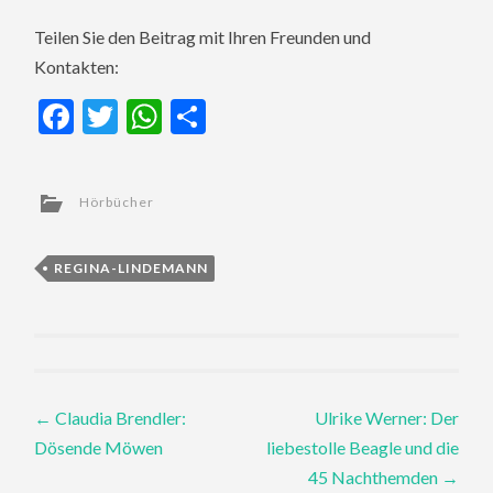
Teilen Sie den Beitrag mit Ihren Freunden und
Kontakten:
Facebook
Twitter
WhatsApp
Teilen
Hörbücher
REGINA-LINDEMANN
Post
←
Claudia Brendler:
Ulrike Werner: Der
Dösende Möwen
liebestolle Beagle und die
navigation
45 Nachthemden
→