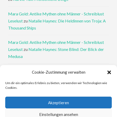
Mara Gold: Antike Mythen ohne Männer - Schreiblust
Leselust
zu
Natalie Haynes: Die Heldinnen von Troja: A
Thousand Ships
Mara Gold: Antike Mythen ohne Männer - Schreiblust
Leselust
zu
Natalie Haynes: Stone Blind: Der Blick der
Medusa
Philippa Perry: Die Therapeutin und ihre Mörder: Dr. Pat
Cookie-Zustimmung verwalten
Philipps und der tote Klient - Schreiblust Leselust
zu
Um dir ein optimales Erlebnis zu bieten, verwenden wir Technologien wie
Philippa Perry: Das Buch, von dem du dir wünschst, deine
Cookies.
Eltern hätten es gelesen
Akzeptieren
Elena Ferrante: An den Rändern - Schreiblust Leselust
zu
Elena Ferrante: Die Geschichte des verlorenen Kindes
Einstellungen ansehen