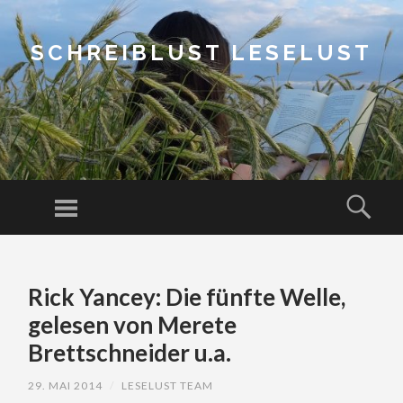
SCHREIBLUST LESELUST
Menu
Sear
SKIP
TO
Rick Yancey: Die fünfte Welle,
CONTENT
gelesen von Merete
Brettschneider u.a.
29. MAI 2014
/
LESELUST TEAM