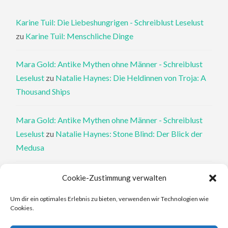
Karine Tuil: Die Liebeshungrigen - Schreiblust Leselust
zu
Karine Tuil: Menschliche Dinge
Mara Gold: Antike Mythen ohne Männer - Schreiblust
Leselust
zu
Natalie Haynes: Die Heldinnen von Troja: A
Thousand Ships
Mara Gold: Antike Mythen ohne Männer - Schreiblust
Leselust
zu
Natalie Haynes: Stone Blind: Der Blick der
Medusa
Philippa Perry: Die Therapeutin und ihre Mörder: Dr. Pat
Cookie-Zustimmung verwalten
Philipps und der tote Klient - Schreiblust Leselust
zu
Um dir ein optimales Erlebnis zu bieten, verwenden wir Technologien wie
Philippa Perry: Das Buch, von dem du dir wünschst, deine
Cookies.
Eltern hätten es gelesen