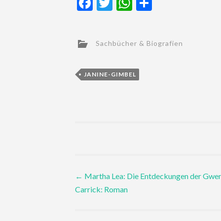
Facebook
Twitter
WhatsApp
Teilen
Sachbücher & Biografien
JANINE-GIMBEL
Post
←
Martha Lea: Die Entdeckungen der Gwe
Carrick: Roman
navigation