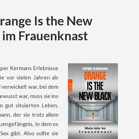
range Is the New
r im Frauenknast
iper Kermans Erlebnisse
e vor vielen Jahren als
verwickelt war, bei dem
bewusst war, muss sie ins
m gut situierten Leben,
nn, der sie trotz allem
rauengefängnis, in dem es
Sex gibt. Also sollte sie