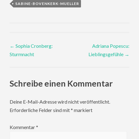
SABINE-BOVENKERK-MUELLER
Post
←
Sophia Cronberg:
Adriana Popescu:
Sturmnacht
Lieblingsgefühle
→
navigation
Schreibe einen Kommentar
Deine E-Mail-Adresse wird nicht veröffentlicht.
Erforderliche Felder sind mit
*
markiert
Kommentar
*