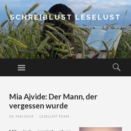
SCHREIBLUST LESELUST
Menu
Sear
SKIP
TO
Mia Ajvide: Der Mann, der
CONTENT
vergessen wurde
28. MAI 2014
/
LESELUST TEAM