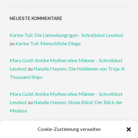
NEUESTE KOMMENTARE
Karine Tuil: Die Liebeshungrigen - Schreiblust Leselust
zu
Karine Tuil: Menschliche Dinge
Mara Gold: Antike Mythen ohne Männer - Schreiblust
Leselust
zu
Natalie Haynes: Die Heldinnen von Troja: A
Thousand Ships
Mara Gold: Antike Mythen ohne Männer - Schreiblust
Leselust
zu
Natalie Haynes: Stone Blind: Der Blick der
Medusa
Philippa Perry: Die Therapeutin und ihre Mörder: Dr. Pat
Cookie-Zustimmung verwalten
Philipps und der tote Klient - Schreiblust Leselust
zu