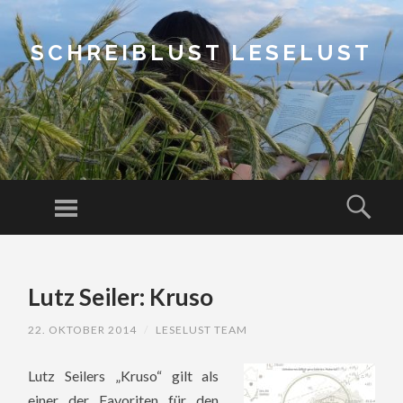
SCHREIBLUST LESELUST
Menu
Sear
SKIP
TO
Lutz Seiler: Kruso
CONTENT
22. OKTOBER 2014
/
LESELUST TEAM
Lutz Seilers „Kruso“ gilt als
einer der Favoriten für den