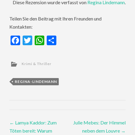
Diese Rezension wurde verfasst von
Regina Lindemann
.
Teilen Sie den Beitrag mit Ihren Freunden und
Kontakten:
Facebook
Twitter
WhatsApp
Teilen
Krimi & Thriller
REGINA-LINDEMANN
Post
←
Lamya Kaddor: Zum
Julie Mebes: Der Himmel
Töten bereit: Warum
neben dem Louvre
→