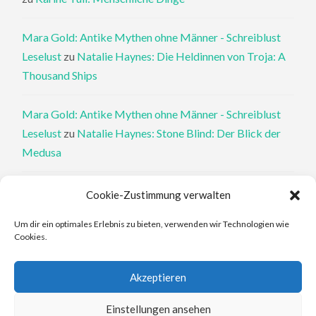
Mara Gold: Antike Mythen ohne Männer - Schreiblust
Leselust
zu
Natalie Haynes: Die Heldinnen von Troja: A
Thousand Ships
Mara Gold: Antike Mythen ohne Männer - Schreiblust
Leselust
zu
Natalie Haynes: Stone Blind: Der Blick der
Medusa
Philippa Perry: Die Therapeutin und ihre Mörder: Dr. Pat
Cookie-Zustimmung verwalten
Philipps und der tote Klient - Schreiblust Leselust
zu
Um dir ein optimales Erlebnis zu bieten, verwenden wir Technologien wie
Philippa Perry: Das Buch, von dem du dir wünschst, deine
Cookies.
Eltern hätten es gelesen
Akzeptieren
Elena Ferrante: An den Rändern - Schreiblust Leselust
zu
Elena Ferrante: Die Geschichte des verlorenen Kindes
Einstellungen ansehen