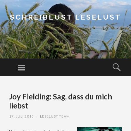
SCHREIBLUST LESELUST
Menu
Sear
SKIP
TO
Joy Fielding: Sag, dass du mich
CONTENT
liebst
17. JULI 2015
/
LESELUST TEAM