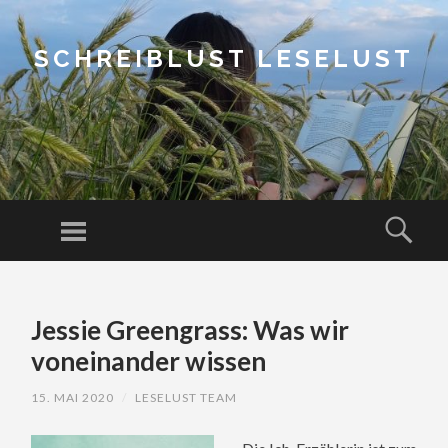
SCHREIBLUST LESELUST
Menu
Sear
SKIP
TO
Jessie Greengrass: Was wir
CONTENT
voneinander wissen
15. MAI 2020
/
LESELUST TEAM