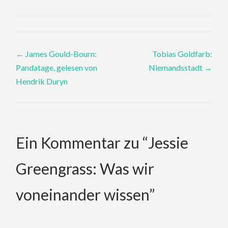
Post
←
James Gould-Bourn:
Tobias Goldfarb:
Pandatage, gelesen von
Niemandsstadt
→
navigation
Hendrik Duryn
Ein Kommentar zu “
Jessie
Greengrass: Was wir
voneinander wissen
”