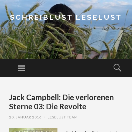
SCHREIBLUST LESELUST
Menu
Sear
SKIP
TO
Jack Campbell: Die verlorenen
CONTENT
Sterne 03: Die Revolte
20. JANUAR 2016
/
LESELUST TEAM