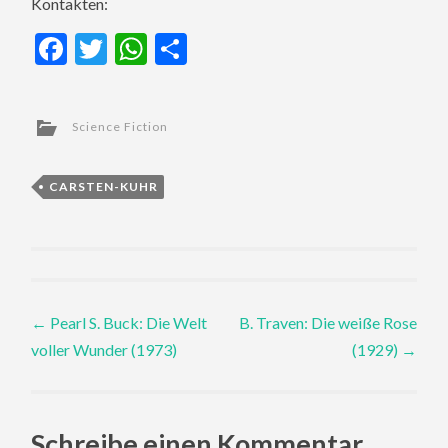
Kontakten:
Facebook
Twitter
WhatsApp
Teilen
Science Fiction
CARSTEN-KUHR
Post
←
Pearl S. Buck: Die Welt
B. Traven: Die weiße Rose
voller Wunder (1973)
(1929)
→
navigation
Schreibe einen Kommentar