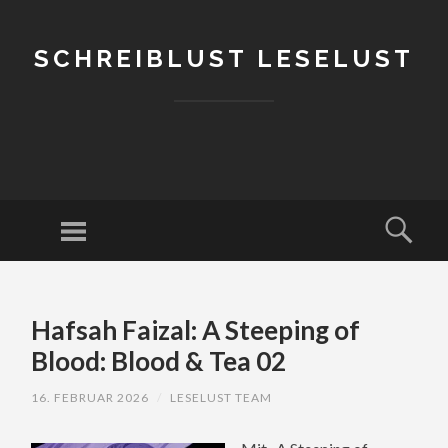
SCHREIBLUST LESELUST
Menu
Sear
SKIP
TO
Hafsah Faizal: A Steeping of
CONTENT
Blood: Blood & Tea 02
16. FEBRUAR 2026
/
LESELUST TEAM