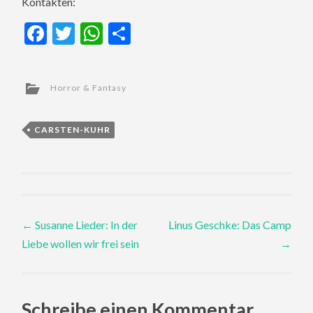
Kontakten:
Facebook
Twitter
WhatsApp
Teilen
Horror & Fantasy
CARSTEN-KUHR
Post
←
Susanne Lieder: In der
Linus Geschke: Das Camp
Liebe wollen wir frei sein
→
navigation
Schreibe einen Kommentar