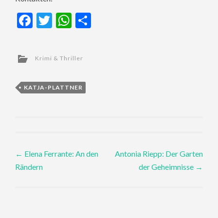
Facebook
Twitter
WhatsApp
Teilen
Krimi & Thriller
KATJA-PLATTNER
Post
←
Elena Ferrante: An den
Antonia Riepp: Der Garten
Rändern
der Geheimnisse
→
navigation