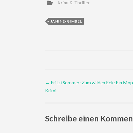
Krimi & Thriller
JANINE-GIMBEL
Post
←
Fritzi Sommer: Zum wilden Eck: Ein Mop
Krimi
navigation
Schreibe einen Kommen