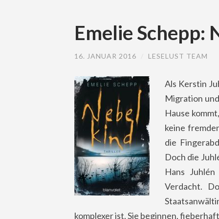
Emelie Schepp: 
16. JANUAR 2016
/
LESELUST TEAM
Als Kerstin J
Migration und 
Hause kommt, r
keine fremden
die Fingerabd
Doch die Juhl
Hans Juhlén 
Verdacht. Do
Staatsanwält
komplexer ist. Sie beginnen, fieberha