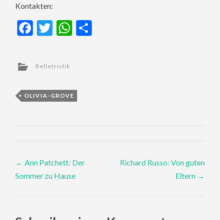
Kontakten:
Facebook
Twitter
WhatsApp
Teilen
Belletristik
OLIVIA-GROVE
Post
←
Ann Patchett: Der
Richard Russo: Von guten
Sommer zu Hause
Eltern
→
navigation