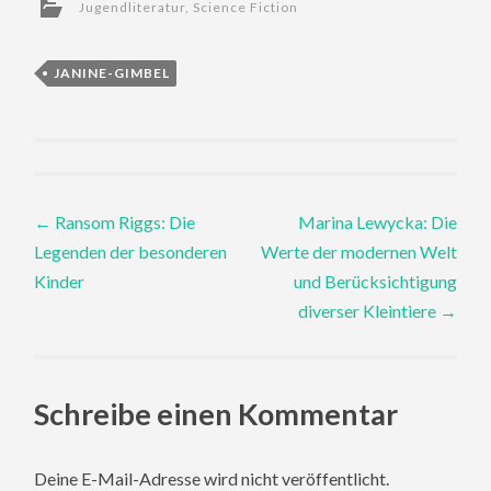
Jugendliteratur
,
Science Fiction
JANINE-GIMBEL
Post
←
Ransom Riggs: Die
Marina Lewycka: Die
Legenden der besonderen
Werte der modernen Welt
navigation
Kinder
und Berücksichtigung
diverser Kleintiere
→
Schreibe einen Kommentar
Deine E-Mail-Adresse wird nicht veröffentlicht.