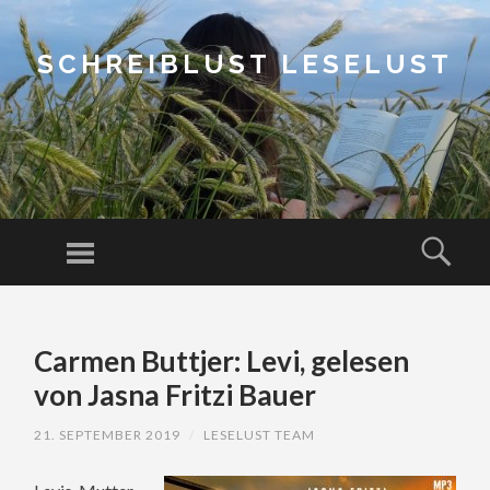
SCHREIBLUST LESELUST
Menu
Sear
SKIP
TO
Carmen Buttjer: Levi, gelesen
CONTENT
von Jasna Fritzi Bauer
21. SEPTEMBER 2019
/
LESELUST TEAM