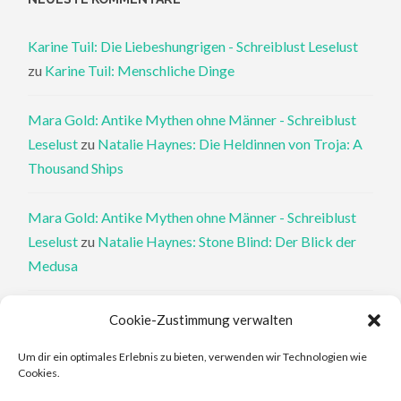
Karine Tuil: Die Liebeshungrigen - Schreiblust Leselust
zu
Karine Tuil: Menschliche Dinge
Mara Gold: Antike Mythen ohne Männer - Schreiblust
Leselust
zu
Natalie Haynes: Die Heldinnen von Troja: A
Thousand Ships
Mara Gold: Antike Mythen ohne Männer - Schreiblust
Leselust
zu
Natalie Haynes: Stone Blind: Der Blick der
Medusa
Philippa Perry: Die Therapeutin und ihre Mörder: Dr. Pat
Cookie-Zustimmung verwalten
Philipps und der tote Klient - Schreiblust Leselust
zu
Um dir ein optimales Erlebnis zu bieten, verwenden wir Technologien wie
Philippa Perry: Das Buch, von dem du dir wünschst, deine
Cookies.
Eltern hätten es gelesen