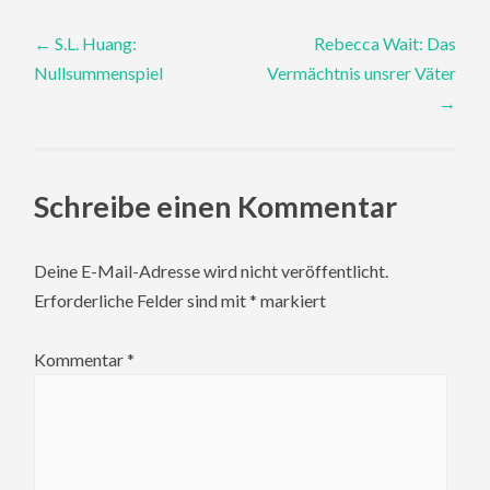
Post
←
S.L. Huang:
Rebecca Wait: Das
Nullsummenspiel
Vermächtnis unsrer Väter
navigation
→
Schreibe einen Kommentar
Deine E-Mail-Adresse wird nicht veröffentlicht.
Erforderliche Felder sind mit
*
markiert
Kommentar
*