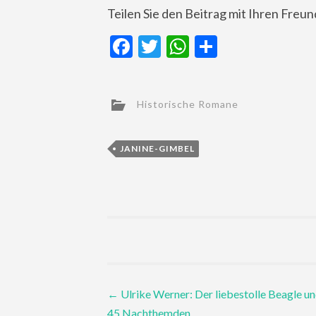
Teilen Sie den Beitrag mit Ihren Freu
Facebook
Twitter
WhatsApp
Teilen
Historische Romane
JANINE-GIMBEL
Post
←
Ulrike Werner: Der liebestolle Beagle un
45 Nachthemden