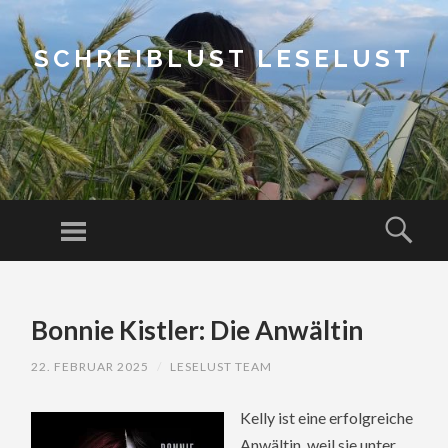
SCHREIBLUST LESELUST
Menu
Sear
SKIP
TO
Bonnie Kistler: Die Anwältin
CONTENT
22. FEBRUAR 2025
/
LESELUST TEAM
Kelly ist eine erfolgreiche
Anwältin, weil sie unter