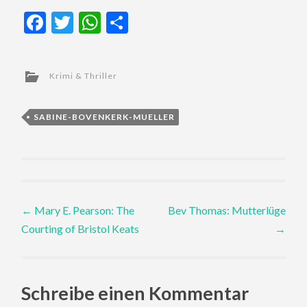
Facebook
Twitter
WhatsApp
Teilen
Krimi & Thriller
SABINE-BOVENKERK-MUELLER
Post
←
Mary E. Pearson: The
Bev Thomas: Mutterlüge
Courting of Bristol Keats
→
navigation
Schreibe einen Kommentar