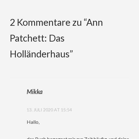
2 Kommentare zu “
Ann
Patchett: Das
Holländerhaus
”
Mikka
13. JULI 2020 AT 15:54
Hallo,
das Buch begegnet mir zur Zeit häufig, und deine