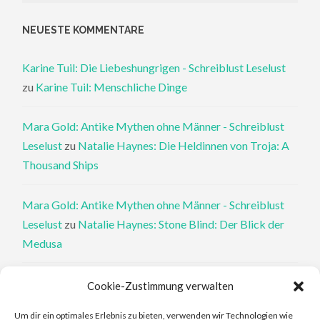
NEUESTE KOMMENTARE
Karine Tuil: Die Liebeshungrigen - Schreiblust Leselust
zu
Karine Tuil: Menschliche Dinge
Mara Gold: Antike Mythen ohne Männer - Schreiblust
Leselust
zu
Natalie Haynes: Die Heldinnen von Troja: A
Thousand Ships
Mara Gold: Antike Mythen ohne Männer - Schreiblust
Leselust
zu
Natalie Haynes: Stone Blind: Der Blick der
Medusa
Philippa Perry: Die Therapeutin und ihre Mörder: Dr. Pat
Cookie-Zustimmung verwalten
Philipps und der tote Klient - Schreiblust Leselust
zu
Um dir ein optimales Erlebnis zu bieten, verwenden wir Technologien wie