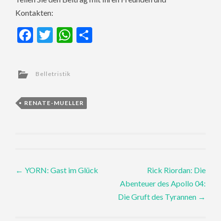
Kontakten:
Facebook
Twitter
WhatsApp
Teilen
Belletristik
RENATE-MUELLER
Post
←
YORN: Gast im Glück
Rick Riordan: Die
Abenteuer des Apollo 04:
navigation
Die Gruft des Tyrannen
→