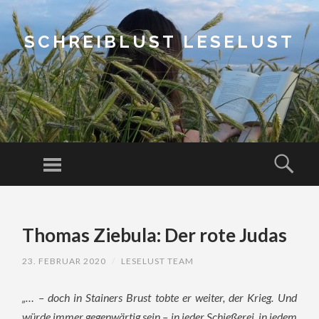
SCHREIBLUST LESELUST
Menu
Sear
SKIP
TO
Thomas Ziebula: Der rote Judas
CONTENT
23. FEBRUAR 2020
/
LESELUST TEAM
„
… – doch in Stainers Brust tobte er weiter, der Krieg. Und
würde immer gegenwärtig sein – in jeder Schießerei, in jedem