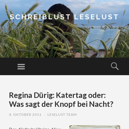
SCHREIBLUST LESELUST
Menu
Sear
SKIP
TO
Regina Dürig: Katertag oder:
CONTENT
Was sagt der Knopf bei Nacht?
4. OKTOBER 2011
/
LESELUST TEAM