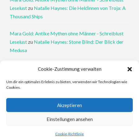
Leselust
zu
Natalie Haynes: Die Heldinnen von Troja: A
Thousand Ships
Mara Gold: Antike Mythen ohne Männer - Schreiblust
Leselust
zu
Natalie Haynes: Stone Blind: Der Blick der
Medusa
Philippa Perry: Die Therapeutin und ihre Mörder: Dr. Pat
Cookie-Zustimmung verwalten
Philipps und der tote Klient - Schreiblust Leselust
zu
Um dir ein optimales Erlebnis zu bieten, verwenden wir Technologien wie
Philippa Perry: Das Buch, von dem du dir wünschst, deine
Cookies.
Eltern hätten es gelesen
Akzeptieren
Elena Ferrante: An den Rändern - Schreiblust Leselust
zu
Elena Ferrante: Die Geschichte des verlorenen Kindes
Einstellungen ansehen
Cookie-Richtlinie