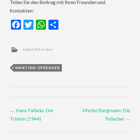
Teilen Sie den Beitrag mit Ihren Freunden und
Kontakten:
Facebook
Twitter
WhatsApp
Teilen
Jugendliteratur
MARTINA-SPRENGER
Post
←
Hans Fallada: Der
Michel Bergmann: Die
Trinker (1944)
Teilacher
→
navigation