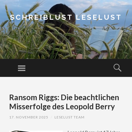
SCHREIBLUST LESELUST
Menu
Sear
SKIP
TO
Ransom Riggs: Die beachtlichen
CONTENT
Misserfolge des Leopold Berry
17. NOVEMBER 2025
/
LESELUST TEAM