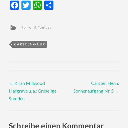
Facebook
Twitter
WhatsApp
Teilen
Horror & Fantasy
CARSTEN-KUHR
Post
←
Kiran Millwood
Carsten Henn:
Hargrave u. a.: Gruselige
Sonnenaufgang Nr. 5
→
navigation
Stunden
Schreibe einen Kommentar