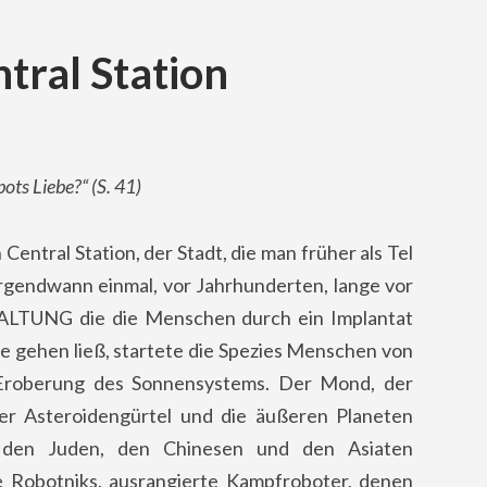
ntral Station
ots Liebe?
“
(S. 41)
Central Station, der Stadt, die man früher als Tel
Irgendwann einmal, vor Jahrhunderten, lange vor
TUNG die die Menschen durch ein Implantat
ne gehen ließ, startete die Spezies Menschen von
 Eroberung des Sonnensystems. Der Mond, der
er Asteroidengürtel und die äußeren Planeten
den Juden, den Chinesen und den Asiaten
ie Robotniks, ausrangierte Kampfroboter, denen