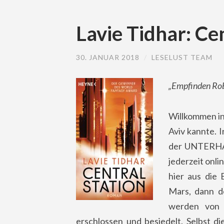
Lavie Tidhar: Ce
30. JANUAR 2018
/
LESELUST TEAM
„
Empfinden Rob
Willkommen in 
Aviv kannte. 
der UNTERHAL
jederzeit onli
hier aus die
Mars, dann d
werden von 
erschlossen und besiedelt. Selbst d