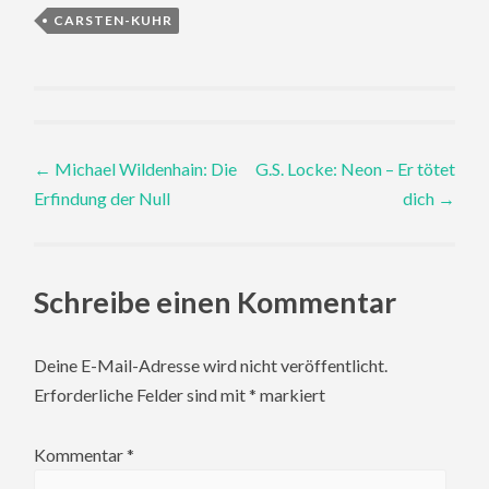
CARSTEN-KUHR
Post
←
Michael Wildenhain: Die
G.S. Locke: Neon – Er tötet
Erfindung der Null
dich
→
navigation
Schreibe einen Kommentar
Deine E-Mail-Adresse wird nicht veröffentlicht.
Erforderliche Felder sind mit
*
markiert
Kommentar
*