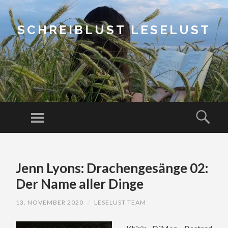
SCHREIBLUST LESELUST
Menu
Sear
SKIP
TO
Jenn Lyons: Drachengesänge 02:
CONTENT
Der Name aller Dinge
13. NOVEMBER 2020
/
LESELUST TEAM