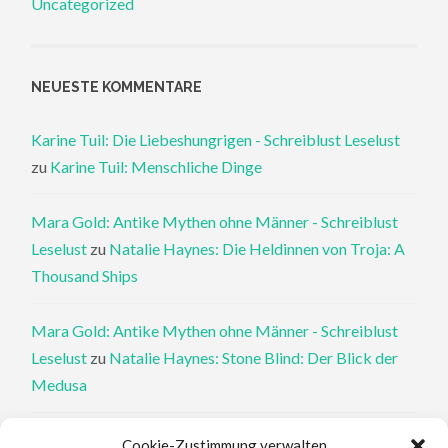
Uncategorized
NEUESTE KOMMENTARE
Karine Tuil: Die Liebeshungrigen - Schreiblust Leselust
zu
Karine Tuil: Menschliche Dinge
Mara Gold: Antike Mythen ohne Männer - Schreiblust
Leselust
zu
Natalie Haynes: Die Heldinnen von Troja: A
Thousand Ships
Mara Gold: Antike Mythen ohne Männer - Schreiblust
Leselust
zu
Natalie Haynes: Stone Blind: Der Blick der
Medusa
Philippa Perry: Die Therapeutin und ihre Mörder: Dr. Pat
Cookie-Zustimmung verwalten