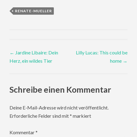
RENATE-MUELLER
Post
←
Jardine Libaire: Dein
Lilly Lucas: This could be
Herz, ein wildes Tier
home
→
navigation
Schreibe einen Kommentar
Deine E-Mail-Adresse wird nicht veröffentlicht.
Erforderliche Felder sind mit
*
markiert
Kommentar
*