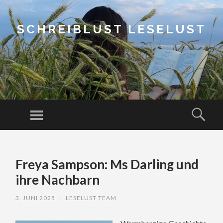
SCHREIBLUST LESELUST
Menu
Sear
SKIP
TO
Freya Sampson: Ms Darling und
CONTENT
ihre Nachbarn
3. JUNI 2025
/
LESELUST TEAM