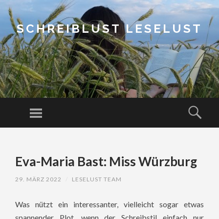
SCHREIBLUST LESELUST
Menu
Sear
SKIP
TO
Eva-Maria Bast: Miss Würzburg
CONTENT
29. MÄRZ 2022
/
LESELUST TEAM
Was nützt ein interessanter, vielleicht sogar etwas
spannender Plot, wenn der Schreibstil einfach nur