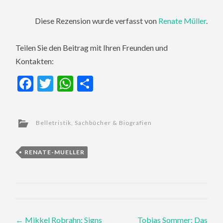
Diese Rezension wurde verfasst von
Renate Müller
.
Teilen Sie den Beitrag mit Ihren Freunden und
Kontakten:
Facebook
Twitter
WhatsApp
Teilen
Belletristik
,
Sachbücher & Biografien
RENATE-MUELLER
Post
←
Mikkel Robrahn: Signs
Tobias Sommer: Das