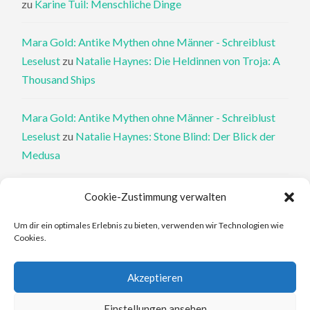
zu
Karine Tuil: Menschliche Dinge
Mara Gold: Antike Mythen ohne Männer - Schreiblust
Leselust
zu
Natalie Haynes: Die Heldinnen von Troja: A
Thousand Ships
Mara Gold: Antike Mythen ohne Männer - Schreiblust
Leselust
zu
Natalie Haynes: Stone Blind: Der Blick der
Medusa
Philippa Perry: Die Therapeutin und ihre Mörder: Dr. Pat
Cookie-Zustimmung verwalten
Philipps und der tote Klient - Schreiblust Leselust
zu
Um dir ein optimales Erlebnis zu bieten, verwenden wir Technologien wie
Philippa Perry: Das Buch, von dem du dir wünschst, deine
Cookies.
Eltern hätten es gelesen
Akzeptieren
Elena Ferrante: An den Rändern - Schreiblust Leselust
zu
Elena Ferrante: Die Geschichte des verlorenen Kindes
Einstellungen ansehen