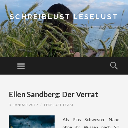
SCHREIBLUST LESELUST
Menu
Sear
SKIP
TO
Ellen Sandberg: Der Verrat
CONTENT
3. JANUAR 2019
/
LESELUST TEAM
Als Pias Schwester Nane
ohne ihr Wissen nach 20