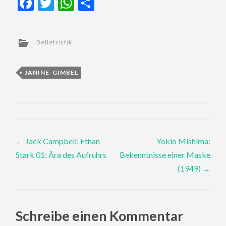
Facebook
Twitter
WhatsApp
Teilen
Belletristik
JANINE-GIMBEL
Post
←
Jack Campbell: Ethan
Yokio Mishima:
Stark 01: Ära des Aufruhrs
Bekenntnisse einer Maske
navigation
(1949)
→
Schreibe einen Kommentar