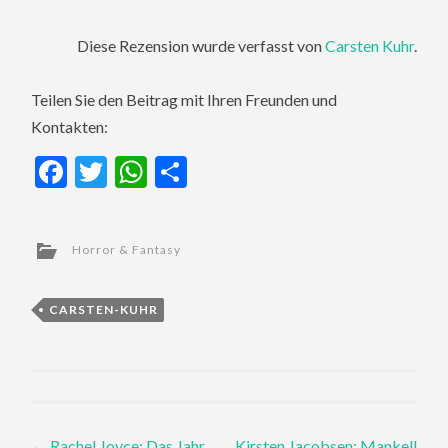
Diese Rezension wurde verfasst von
Carsten Kuhr
.
Teilen Sie den Beitrag mit Ihren Freunden und
Kontakten:
Facebook
Twitter
WhatsApp
Teilen
Horror & Fantasy
CARSTEN-KUHR
Post
←
Rachel Joyce: Das Jahr,
Kirsten Jacobsen: Mankell