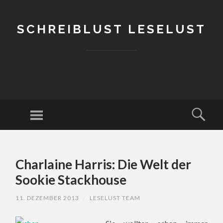
SCHREIBLUST LESELUST
Menu
Sear
SKIP
TO
Charlaine Harris: Die Welt der
CONTENT
Sookie Stackhouse
11. DEZEMBER 2013
/
LESELUST TEAM