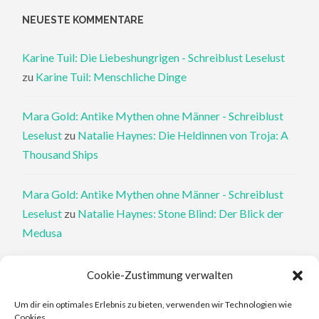
NEUESTE KOMMENTARE
Karine Tuil: Die Liebeshungrigen - Schreiblust Leselust
zu
Karine Tuil: Menschliche Dinge
Mara Gold: Antike Mythen ohne Männer - Schreiblust
Leselust
zu
Natalie Haynes: Die Heldinnen von Troja: A
Thousand Ships
Mara Gold: Antike Mythen ohne Männer - Schreiblust
Leselust
zu
Natalie Haynes: Stone Blind: Der Blick der
Medusa
Philippa Perry: Die Therapeutin und ihre Mörder: Dr. Pat
Cookie-Zustimmung verwalten
Philipps und der tote Klient - Schreiblust Leselust
zu
Um dir ein optimales Erlebnis zu bieten, verwenden wir Technologien wie
Philippa Perry: Das Buch, von dem du dir wünschst, deine
Cookies.