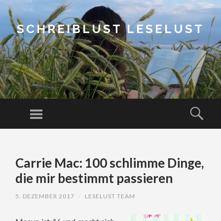
SCHREIBLUST LESELUST
Menu
Sear
SKIP
TO
Carrie Mac: 100 schlimme Dinge,
CONTENT
die mir bestimmt passieren
5. DEZEMBER 2017
/
LESELUST TEAM