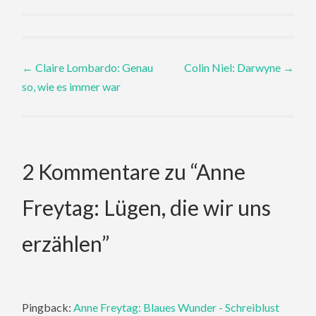
Post
←
Claire Lombardo: Genau
Colin Niel: Darwyne
→
so, wie es immer war
navigation
2 Kommentare zu “
Anne
Freytag: Lügen, die wir uns
erzählen
”
Pingback:
Anne Freytag: Blaues Wunder - Schreiblust