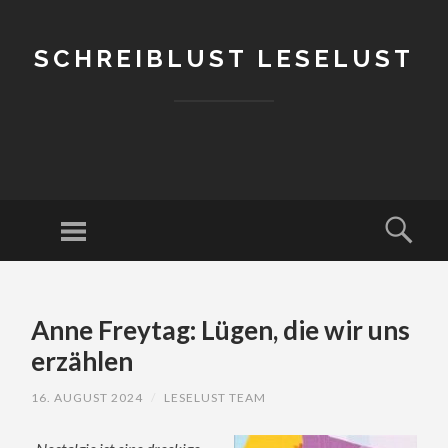
SCHREIBLUST LESELUST
Menu
Sear
SKIP
TO
Anne Freytag: Lügen, die wir uns
CONTENT
erzählen
16. AUGUST 2024
/
LESELUST TEAM