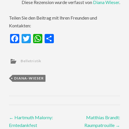
Diese Rezension wurde verfasst von
Diana Wieser
.
Teilen Sie den Beitrag mit Ihren Freunden und
Kontakten:
Facebook
Twitter
WhatsApp
Teilen
Belletristik
DIANA-WIESER
Post
←
Hartmuth Malorny:
Matthias Brandt:
Erntedankfest
Raumpatrouille
→