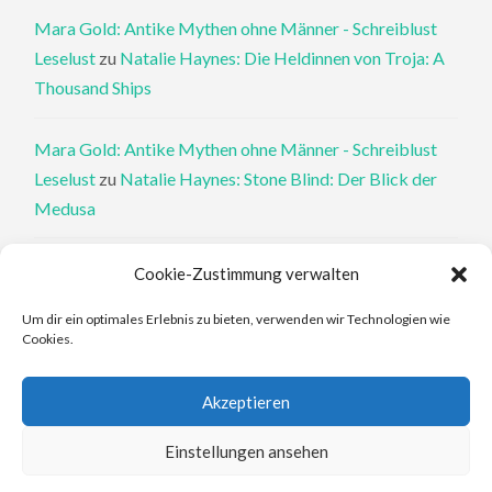
Mara Gold: Antike Mythen ohne Männer - Schreiblust
Leselust
zu
Natalie Haynes: Die Heldinnen von Troja: A
Thousand Ships
Mara Gold: Antike Mythen ohne Männer - Schreiblust
Leselust
zu
Natalie Haynes: Stone Blind: Der Blick der
Medusa
Philippa Perry: Die Therapeutin und ihre Mörder: Dr. Pat
Cookie-Zustimmung verwalten
Philipps und der tote Klient - Schreiblust Leselust
zu
Um dir ein optimales Erlebnis zu bieten, verwenden wir Technologien wie
Philippa Perry: Das Buch, von dem du dir wünschst, deine
Cookies.
Eltern hätten es gelesen
Akzeptieren
Elena Ferrante: An den Rändern - Schreiblust Leselust
zu
Elena Ferrante: Die Geschichte des verlorenen Kindes
Einstellungen ansehen