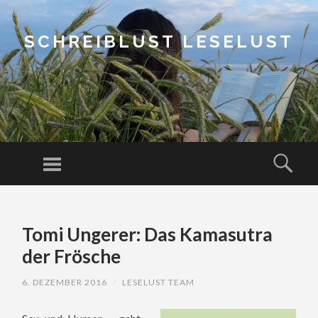
SCHREIBLUST LESELUST
Menu
Sear
SKIP
TO
Tomi Ungerer: Das Kamasutra
CONTENT
der Frösche
6. DEZEMBER 2016
/
LESELUST TEAM