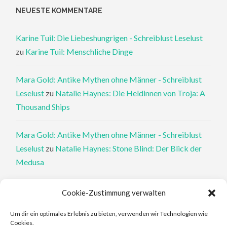
NEUESTE KOMMENTARE
Karine Tuil: Die Liebeshungrigen - Schreiblust Leselust
zu
Karine Tuil: Menschliche Dinge
Mara Gold: Antike Mythen ohne Männer - Schreiblust
Leselust
zu
Natalie Haynes: Die Heldinnen von Troja: A
Thousand Ships
Mara Gold: Antike Mythen ohne Männer - Schreiblust
Leselust
zu
Natalie Haynes: Stone Blind: Der Blick der
Medusa
Philippa Perry: Die Therapeutin und ihre Mörder: Dr. Pat
Cookie-Zustimmung verwalten
Philipps und der tote Klient - Schreiblust Leselust
zu
Um dir ein optimales Erlebnis zu bieten, verwenden wir Technologien wie
Philippa Perry: Das Buch, von dem du dir wünschst, deine
Cookies.