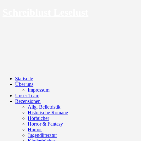
Schreiblust Leselust
Menu
Skip
Startseite
to
Über uns
content
Impressum
Unser Team
Rezensionen
Allg. Belletristik
Historische Romane
Hörbücher
Horror & Fantasy
Humor
Jugendliteratur
Kinderbücher