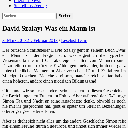
Literatur-News
Schreiblust-Verlag
Search
Suchen
nach:
David Szalay: Was ein Mann ist
3. März 2018
21. Februar 2018
/
Leselust Team
Der britische Schriftsteller David Szalay geht in seinem Buch „Was
ein Mann ist“ der Frage nach, was eigentlich die typischen
Wesensmerkmale und Charaktereigenschaften von Männern sind.
Dazu reiht er neun kürzere Erzählungen aneinander, in denen ganz
unterschiedliche Männer im Alter zwischen 17 und 73 Jahren im
Mittelpunkt stehen. Manche sind arm, manche reich, einige haben
einen höheren, andere einen niedrigen Bildungsgrad.
Oft – und wie sollte es anders sein – stehen in diesen Geschichten
die Beziehungen zu Frauen im Fokus. Aber während der 17-Jährige
Simon Tag und Nacht an seine Angebetete denkt, obwohl er noch
nie mit ihr gesprochen hat, geht es später um Streit in Beziehungen
oder sogar gescheiterte Ehen.
Aber es dreht sich nicht alles um das andere Geschlecht: Simon reist
mit einem Freund durch Südeuropa und findet sich immer wieder in