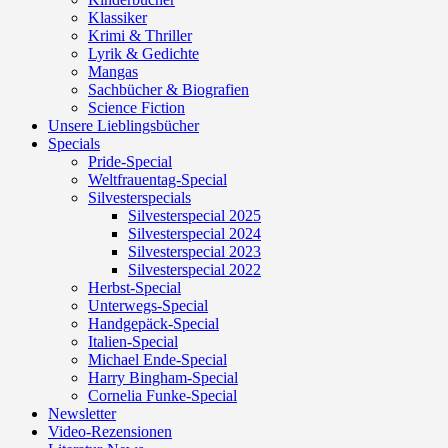
Klassiker
Krimi & Thriller
Lyrik & Gedichte
Mangas
Sachbücher & Biografien
Science Fiction
Unsere Lieblingsbücher
Specials
Pride-Special
Weltfrauentag-Special
Silvesterspecials
Silvesterspecial 2025
Silvesterspecial 2024
Silvesterspecial 2023
Silvesterspecial 2022
Herbst-Special
Unterwegs-Special
Handgepäck-Special
Italien-Special
Michael Ende-Special
Harry Bingham-Special
Cornelia Funke-Special
Newsletter
Video-Rezensionen