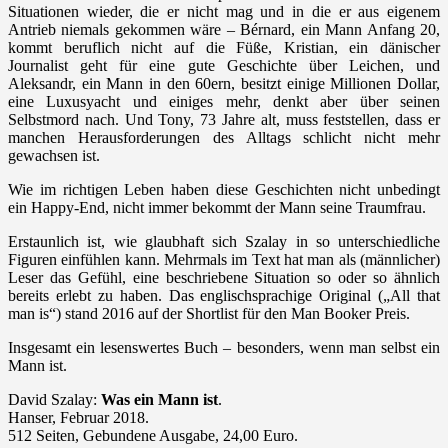
Situationen wieder, die er nicht mag und in die er aus eigenem
Antrieb niemals gekommen wäre – Bérnard, ein Mann Anfang 20,
kommt beruflich nicht auf die Füße, Kristian, ein dänischer
Journalist geht für eine gute Geschichte über Leichen, und
Aleksandr, ein Mann in den 60ern, besitzt einige Millionen Dollar,
eine Luxusyacht und einiges mehr, denkt aber über seinen
Selbstmord nach. Und Tony, 73 Jahre alt, muss feststellen, dass er
manchen Herausforderungen des Alltags schlicht nicht mehr
gewachsen ist.
Wie im richtigen Leben haben diese Geschichten nicht unbedingt
ein Happy-End, nicht immer bekommt der Mann seine Traumfrau.
Erstaunlich ist, wie glaubhaft sich Szalay in so unterschiedliche
Figuren einfühlen kann. Mehrmals im Text hat man als (männlicher)
Leser das Gefühl, eine beschriebene Situation so oder so ähnlich
bereits erlebt zu haben. Das englischsprachige Original („All that
man is“) stand 2016 auf der Shortlist für den Man Booker Preis.
Insgesamt ein lesenswertes Buch – besonders, wenn man selbst ein
Mann ist.
David Szalay:
Was ein Mann ist
.
Hanser, Februar 2018.
512 Seiten, Gebundene Ausgabe, 24,00 Euro.