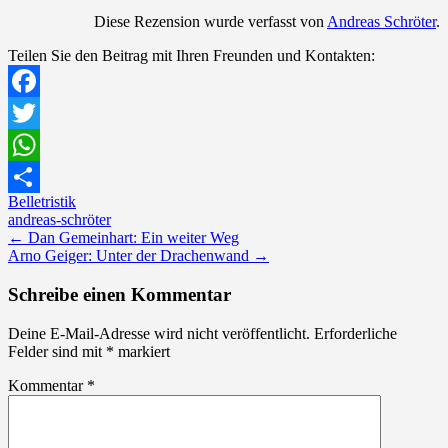
Diese Rezension wurde verfasst von
Andreas Schröter
.
Teilen Sie den Beitrag mit Ihren Freunden und Kontakten:
Facebook
Twitter
WhatsApp
Belletristik
Teilen
andreas-schröter
Post
←
Dan Gemeinhart: Ein weiter Weg
Arno Geiger: Unter der Drachenwand
→
navigation
Schreibe einen Kommentar
Deine E-Mail-Adresse wird nicht veröffentlicht.
Erforderliche
Felder sind mit
*
markiert
Kommentar
*