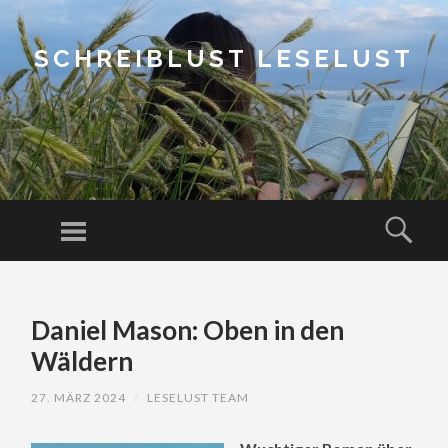
SCHREIBLUST LESELUST
Menu
Sear
SKIP
TO
Daniel Mason: Oben in den
CONTENT
Wäldern
27. MÄRZ 2024
/
LESELUST TEAM